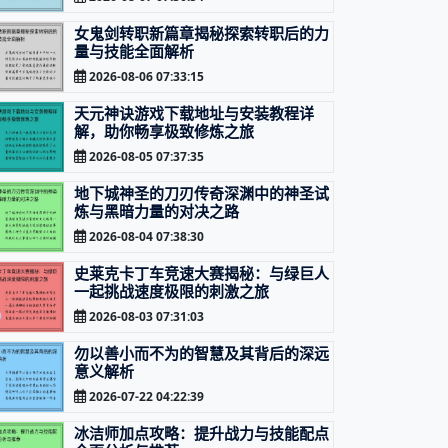
女鬼剑转职新篇章揭秘探索转职后的力
量与技能全面解析
2026-08-06 07:33:15
天元神诀游戏下载地址与安装教程详
解，助你畅享极致修炼之旅
2026-08-05 07:37:35
地下城神圣的刀刃传奇深渊中的神圣试
炼与黑暗力量的对决之路
2026-08-04 07:38:30
史莱克卡丁车竞速大赛揭秘：与绿巨人
一起挑战速度极限的刺激之旅
2026-08-03 07:31:03
勿以善小而不为的智慧及其背后的深远
意义解析
2026-07-22 04:22:39
冰洁师加点攻略：提升战力与技能配点