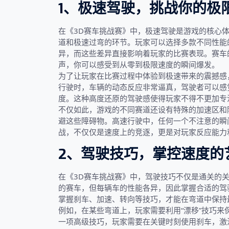
1、极速驾驶，挑战你的极
在《3D赛车挑战赛》中，极速驾驶是游戏的核心
道和极速过弯的环节。玩家可以选择多款不同性能
异，而这些差异直接影响着玩家的比赛表现。赛车
声，你可以感受到从零到极限速度的瞬间爆发。
为了让玩家在比赛过程中体验到极速带来的震撼感
行驶时，车辆的动态反应非常逼真，驾驶者可以感
度。这种高度还原的驾驶感使得玩家不得不更加专
不仅如此，游戏的不同赛道还设有特殊的加速区和
避这些障碍物。高速行驶中，任何一个不注意的瞬
战，不仅仅是速度上的竞逐，更是对玩家反应能力
2、驾驶技巧，掌控速度的
在《3D赛车挑战赛》中，驾驶技巧不仅是通关的
的赛车，但每辆车的性能各异，因此掌握合适的驾
掌握刹车、加速、转向等技巧，才能在弯道中保持
例如，在某些弯道上，玩家需要利用“漂移”技巧
一项高级技巧，玩家需要在关键时刻使用刹车，激