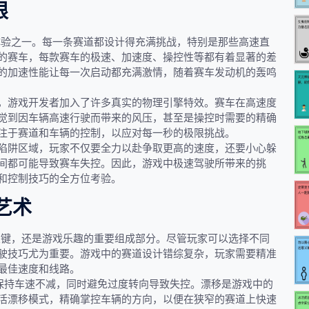
限
体验之一。每一条赛道都设计得充满挑战，特别是那些高速直
的赛车，每款赛车的极速、加速度、操控性等都有着显著的差
的加速性能让每一次启动都充满激情，随着赛车发动机的轰鸣
，游戏开发者加入了许多真实的物理引擎特效。赛车在高速度
觉到因车辆高速行驶而带来的风压，甚至是操控时需要的精确
注于赛道和车辆的控制，以应对每一秒的极限挑战。
陷阱区域，玩家不仅要全力以赴争取更高的速度，还要小心躲
间都可能导致赛车失控。因此，游戏中极速驾驶所带来的挑
和控制技巧的全方位考验。
艺术
关键，还是游戏乐趣的重要组成部分。尽管玩家可以选择不同
驶技巧尤为重要。游戏中的赛道设计错综复杂，玩家需要精准
最佳速度和线路。
来保持车速不减，同时避免过度转向导致失控。漂移是游戏中的
活漂移模式，精确掌控车辆的方向，以便在狭窄的赛道上快速