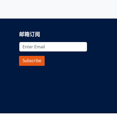
邮箱订阅
Subscribe