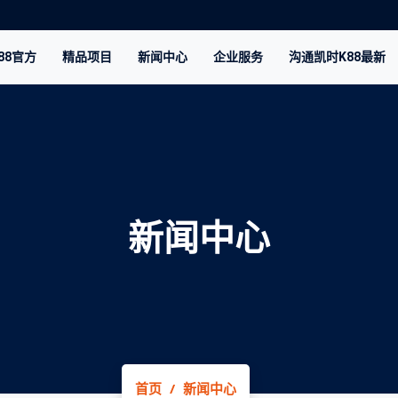
88官方
精品项目
新闻中心
企业服务
沟通凯时K88最新
新闻中心
首页
新闻中心