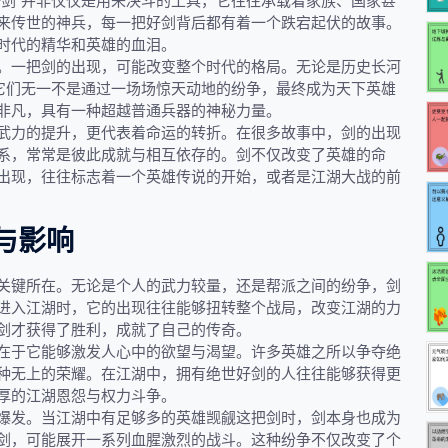
好剑”并非仅仅是用来决斗的工具，它往往承载着家族、国家甚
来传世的神兵，每一把好剑背后都有着一个跌宕起伏的故事。
时代的精华和英雄的血泪。
。一把剑的出现，可能改变整个时代的格局。无论是历史长河
，它们无一不是通过一场场惊天动地的纷争，最终成为天下英雄
非凡，具有一种超越普通兵器的神秘力量。
武力的提升，更代表着命运的转折。在很多故事中，剑的出现
系，常常是彼此成就与相互依存的。剑不仅改变了英雄的命
出现，往往标志着一个英雄传说的开始，或者是江湖大战的前
与影响
关键所在。无论是个人的武力较量，还是帮派之间的纷争，剑
进入江湖时，它的出现往往能够扭转整个战局，改变江湖的力
剑才获得了胜利，成就了自己的传奇。
在于它能够激发人心中的欲望与渴望。许多英雄之所以争夺绝
种无上的荣耀。在江湖中，拥有绝世好剑的人往往能够获得更
厚的江湖恩怨与权力斗争。
爆发。当江湖中有足够多的英雄觊觎这把剑时，剑本身也成为
剑，可能展开一系列血腥激烈的战斗。这种纷争不仅改变了个