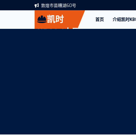
敦煌市苗糟湖60号
凯时
首页
介绍凯时KB
KB88·(中国
区)官方网站