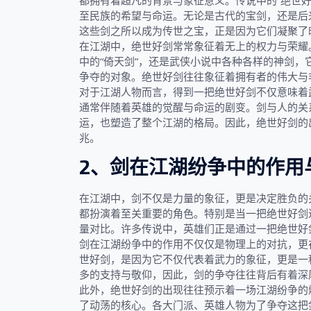
都拥有着超凡的背景与象征意义。传说中的“绝世
至民族的希望与命运。无论是古代的宝剑，还是后
这些剑之所以成为传世之宝，正是因为它们凝聚了
在江湖中，绝世好剑常常象征着无上的权力与荣耀
中的“倚天剑”，还是武侠小说中各种各样的神剑
争夺的对象。绝世好剑往往象征着拥有者的伟大与
对于江湖人物而言，得到一把绝世好剑不仅意味着
通常伴随着英雄的觉醒与命运的剧变。剑与人的关
运，也塑造了整个江湖的格局。因此，绝世好剑的
兆。
2、剑在江湖纷争中的作用
在江湖中，剑不仅是力量的象征，更是决定胜负的
都扮演着至关重要的角色。特别是当一把绝世好剑
量对比。许多传说中，英雄们正是通过一把绝世好
剑在江湖纷争中的作用不仅仅是物理上的对抗，更
世好剑，是因为它不仅代表着武力的象征，更是一
多的支持与敬仰，因此，剑的争夺往往背后有着深
此外，绝世好剑的出现往往预示着一场江湖纷争的
了动荡的核心。各大门派、英雄人物为了争夺这把