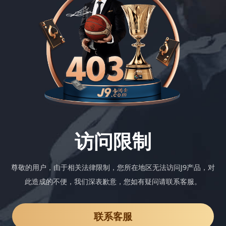
访问限制
尊敬的用户，由于相关法律限制，您所在地区无法访问J9产品，对
此造成的不便，我们深表歉意，您如有疑问请联系客服。
联系客服