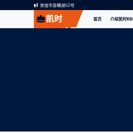
敦煌市苗糟湖60号
凯时
首页
介绍凯时KB
KB88·(中国
区)官方网站