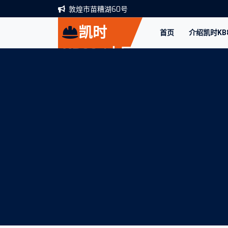
敦煌市苗糟湖60号
凯时
首页
介绍凯时KB
KB88·(中国
区)官方网站