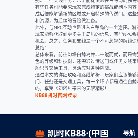
别是一些支线任务，常常能提供通往白鲸岛的独特
有些任务可能要求玩家完成特定的挑战或副本内容
成后便能解锁新的区域或开启特殊的传送门。这些
和资源，为后续的冒险做准备。
此外，与NPC互动也是进入白鲸岛的一个途径。游
玩家能够获取到更多关于岛屿的信息，有些NPC
机会。总之，任务和支线是一个不可忽视的解锁途
总结：
总体来看，前往幻塔白鲸岛并非一蹴而就，而是需
色的等级和科技树，还需通过传送门或任务支线来
船只等交通工具，灵活应对各种挑战。
通过本文的详细攻略和路线解析，玩家们应该能够
门、任务还是交通工具，每一个环节都是通往白鲸
屿，享受《幻塔》带来的无限精彩！
KB88凯时官网登录
凯时KB88·(中国
导航