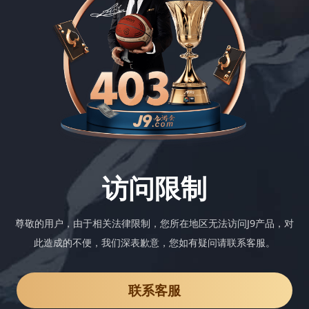
访问限制
尊敬的用户，由于相关法律限制，您所在地区无法访问J9产品，对
此造成的不便，我们深表歉意，您如有疑问请联系客服。
联系客服